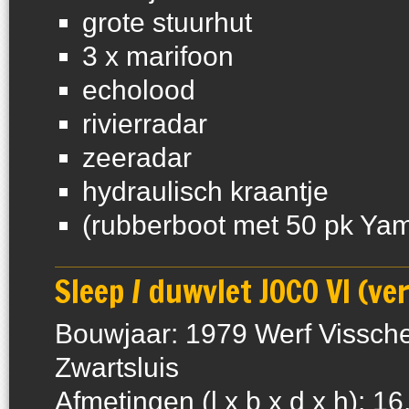
grote stuurhut
3 x marifoon
echolood
rivierradar
zeeradar
hydraulisch kraantje
(rubberboot met 50 pk Ya
Sleep / duwvlet JOCO VI (ve
Bouwjaar: 1979 Werf Vissche
Zwartsluis
Afmetingen (l x b x d x h): 16