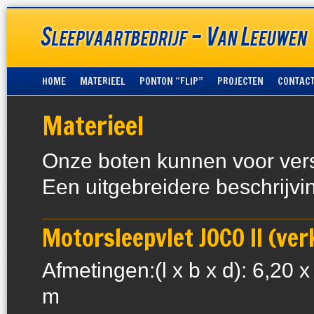
HOME
MATERIEEL
PONTON “FLIP”
PROJECTEN
CONTAC
Materieel
Onze boten kunnen voor vers
Een uitgebreidere beschrijvin
Motorsleepvlet JOCO II (ver
Afmetingen:(l x b x d): 6,20 x
m