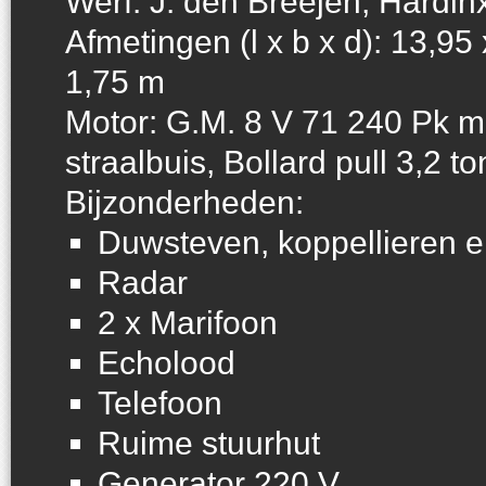
Werf: J. den Breejen, Hardin
Afmetingen (l x b x d): 13,95 
1,75 m
Motor: G.M. 8 V 71 240 Pk m
straalbuis, Bollard pull 3,2 to
Bijzonderheden:
Duwsteven, koppellieren e
Radar
2 x Marifoon
Echolood
Telefoon
Ruime stuurhut
Generator 220 V